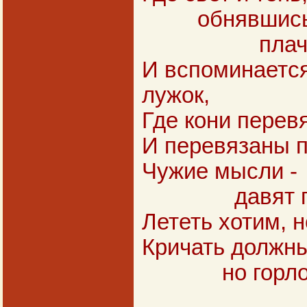
обнявшись
плачут
И вспоминаетс
лужок,
Где кони перев
И перевязаны п
Чужие мысли -
давят го
Лететь хотим, н
Кричать должны
но горло с