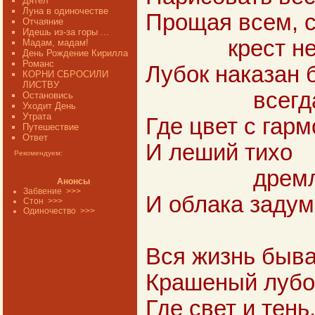
Дятел
Луна в одиночестве
Прощая всем, 
Отчаяние
Идешь из-за горы ...
крест нес
Мадам, мадам!
День Рождение Кирилла
Романс
Лубок наказан 
КОРНИ СБРОСИЛИ
ЛИСТВУ
всегда л
Остановись
Уходит День
Утрата
Где цвет с гар
Путешествие
Ответ
И леший тихо
Рекомендуем:
дремлет н
Анонсы
Забвение
>>>
И облака задум
Стон
>>>
Одиночество
>>>
Вся жизнь быв
Крашеный лубо
Где свет и тень