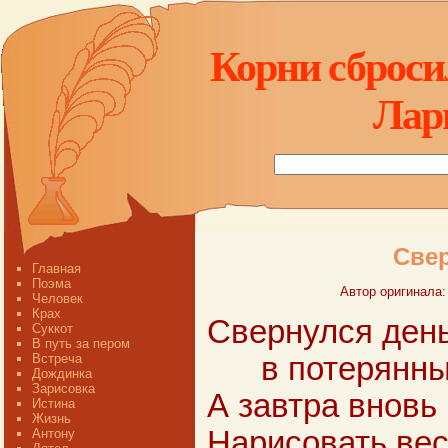
Корни сбросил
Лар
Све
Главная
Поэма
Автор оригинала:
Человек
Крах
Свернулся ден
Суккот
В путь за пером
Встреча
в потерянный
Дождинка
Зарисовка
А завтра вновь 
Истина
Жизнь
Нарисовать вес
Антону