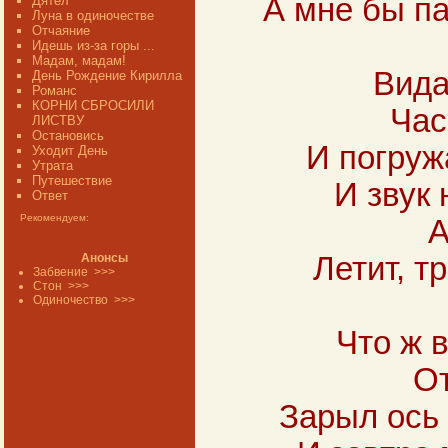
А мне бы па
Дятел
Луна в одиночестве
Отчаяние
Идешь из-за горы ...
Мадам, мадам!
Вида
День Рождение Кирилла
Романс
КОРНИ СБРОСИЛИ
Час
ЛИСТВУ
Остановись
И погруж
Уходит День
Утрата
Путешествие
И звук 
Ответ
Рекомендуем:
А
Анонсы
Летит, т
Забвение
>>>
Стон
>>>
Одиночество
>>>
Что ж 
От
Зарыл ось 