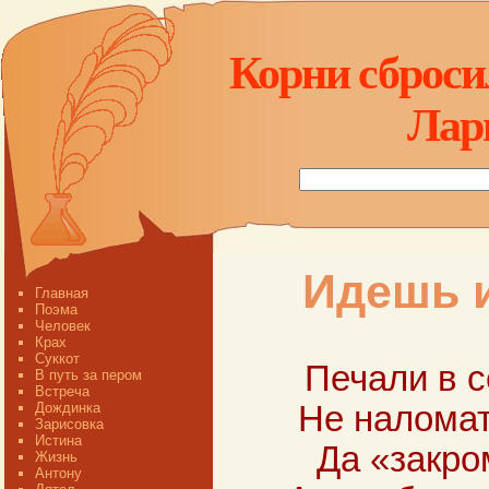
Корни сбросил
Лар
Идешь из
Главная
Поэма
Человек
Крах
Суккот
Печали в с
В путь за пером
Встреча
Дождинка
Не наломат
Зарисовка
Истина
Да «закро
Жизнь
Антону