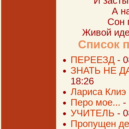
И засты
А н
Сон 
Живой идеш
Список 
ПЕРЕЕЗД
- 
ЗНАТЬ НЕ 
18:26
Лариса Клиэ
Перо мое...
-
УЧИТЕЛЬ
- 
Пропущен ден