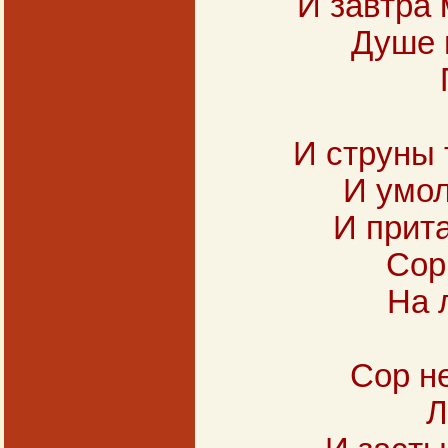
И завтра
Душе 
И струны 
И умол
И прит
Сор
На 
Сор н
Л