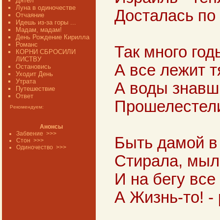
Дятел
Луна в одиночестве
Досталась по
Отчаяние
Идешь из-за горы ...
Мадам, мадам!
День Рождение Кирилла
Романс
Так много год
КОРНИ СБРОСИЛИ
ЛИСТВУ
А все лежит 
Остановись
Уходит День
Утрата
А воды знавш
Путешествие
Ответ
Прошелестели
Рекомендуем:
Анонсы
Забвение
>>>
Быть дамой в 
Стон
>>>
Одиночество
>>>
Стирала, мыла
И на бегу все 
А Жизнь-то! - 