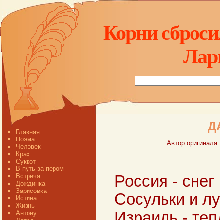
Корни сбросил
Лар
Д
Главная
Поэма
Автор оригинала:
Человек
Крах
Суккот
В путь за пером
Встреча
Россия - снег 
Дождинка
Зарисовка
Сосульки и лу
Истина
Жизнь
Израиль - теп
Антону