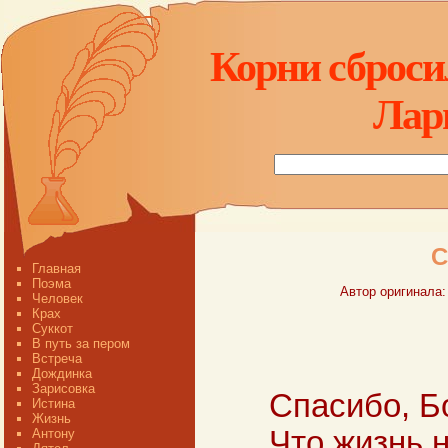
Корни сбросил
Лар
С
Главная
Поэма
Автор оригинала:
Человек
Крах
Суккот
В путь за пером
Встреча
Дождинка
Зарисовка
Спасибо, Бо
Истина
Жизнь
Что жизнь 
Антону