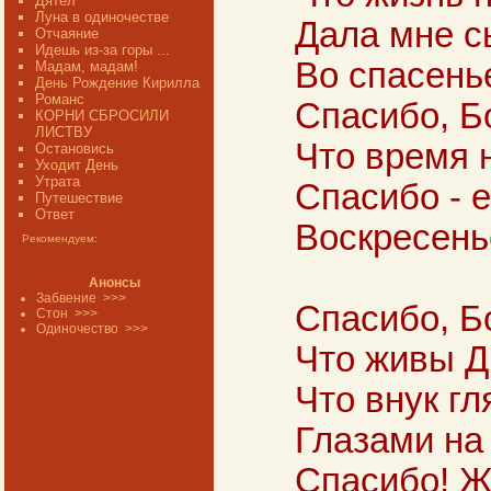
Дятел
Луна в одиночестве
Дала мне с
Отчаяние
Идешь из-за горы ...
Во спасень
Мадам, мадам!
День Рождение Кирилла
Романс
Спасибо, Бо
КОРНИ СБРОСИЛИ
ЛИСТВУ
Что время 
Остановись
Уходит День
Утрата
Спасибо - е
Путешествие
Ответ
Воскресень
Рекомендуем:
Анонсы
Забвение
>>>
Спасибо, Бо
Стон
>>>
Одиночество
>>>
Что живы Д
Что внук гл
Глазами на
Спасибо! Ж